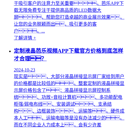
于吸引客户的注意力至关重要。芭乐APP下
载无限免费专注于提供高品质的LED数据大
屏，帮助您打造卓越的商业展示效果，
让您的业务脱颖而出，吸引更多的客
户。...
了解详情 +
定制液晶芭乐视频APP下载官方价格到底怎样
才合理？
2024-10-23
现实是，大部分液晶拼接显示屏厂家给到用户
的价格都是比较低的。整套定制的液晶拼接显
示屏价格包含了：液晶拼接显示屏控制系
统、功放+音柱计算机、多功能配电
柜强/弱电布线、安装调试、支承结
构、边框装饰、运输等。硬件成
本人工，运输电脑等是没有办法减少的。
而在不同企业人力成本上，会有少许差