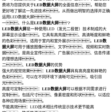
费将为您提供关于
LED数据大屏
的全面信息，帮助您
更好地了解这一先进技术，从而做出明智的选择并正确
运用LED数据大屏。
一、什么是
LED数据大屏
？
LED数据大屏
是一种使用LED（发光二极管）技术制成的大
屏幕显示设备。它具有高亮度、高清晰度和鲜艳
的色彩，适用于室内和室外展示。
LED数
据大屏
可用于播放图像、文字、视频和实时数
据，是商业宣传、广告展示、信息传递
的理想选择。
二、
LED数据大屏
的优势
强大的视觉效果：
LED数据大屏
具有高亮度和鲜艳的
色彩，可以在不同环境下清晰可见，吸引目
光。
高度可定制：
LED数据大屏
可以根据不同需求进行
定制，包括尺寸、像素密度和形状，以适应
各种应用场景。
节能高效：LED技术相比传统显示技术更节能高