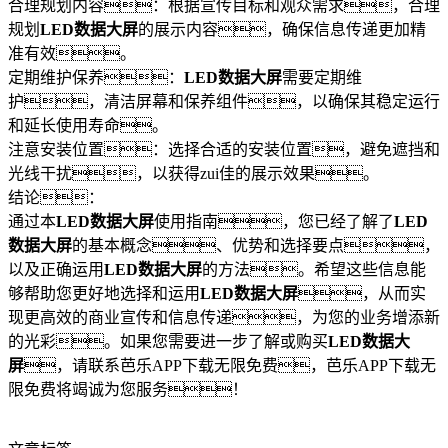
合理规划内容：根据宣传目标和观众需求，合理
规划
LED数据大屏
的展示内容，确保信息传递更加精
准有效。
定期维护保养：
LED数据大屏
需要定期维
护，清洁屏幕和保养组件，以确保其稳定运行
和延长使用寿命。
注意安装位置：选择合适的安装位置，避免遮挡和
光线干扰，以获得zui佳的展示效果。
结论：
通过本
LED数据大屏
使用指南，您已经了解了
LED
数据大屏
的基本概念、优势和选择要点，
以及正确运用
LED数据大屏
的方法。希望这些信息能
够帮助您更好地选择和运用
LED数据大屏
，从而实
现更高效的商业宣传和信息传递，为您的业务增添新
的光彩。如果您需要进一步了解或购买
LED数据大
屏
，请联系芭乐APP下载无限免费，芭乐APP下载无
限免费将竭诚为您服务！