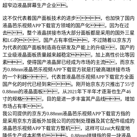
超窄边液晶屏幕生产企业。
这不仅代表着国产面板技术的进步，也加快了国内
液晶芭乐视频APP下载官方领域的国产化，因为在过
去，整个液晶拼接市场大部分面板都是采用的国外三星
和LG的，国产占有率低，不过随着以京东方
为代表的国产面板制造商在研发及产能上的升级，国产的
工业级液晶面板质量越来越稳定，加上高性价比等因
素，使得国产液晶屏已经成为市场的主流，而京东
方0.88mm液晶芭乐视频APP下载官方就是打破高端拼接市场
的一个利器，代表首液晶芭乐视频APP下载官方全面
国产化的时代已经到来。刚开始京东方只推出了55寸
0.88mm的液晶面板，从2021年下半年才逐渐也生产46
寸的规格，目的是进一步丰富其产品线，增加
市场占有率。
我公司提供的京东方0.88mm液晶芭乐视频APP下载官方指的
是采用京东方面板外加我公司的控制处理器及其它配件组成的
液晶芭乐视频APP下载官方整机，这样可以zui大程度地
降低生产成本和售价。0.88mm拼缝指的是一块液晶