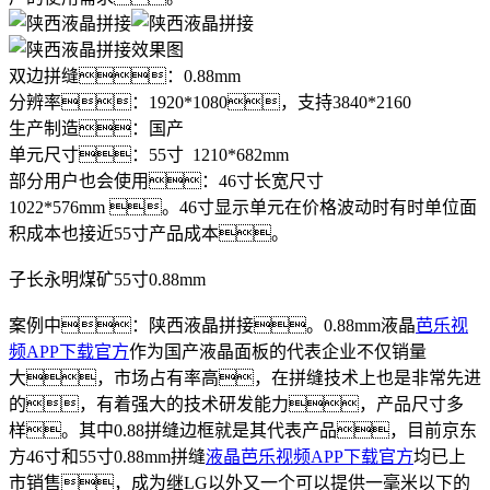
双边拼缝：0.88mm
分辨率：1920*1080，支持3840*2160
生产制造：国产
单元尺寸：55寸 1210*682mm
部分用户也会使用：46寸长宽尺寸
1022*576mm 。46寸显示单元在价格波动时有时单位面
积成本也接近55寸产品成本。
子长永明煤矿55寸0.88mm
案例中：陕西液晶拼接。0.88mm液晶
芭乐视
频APP下载官方
作为国产液晶面板的代表企业不仅销量
大，市场占有率高，在拼缝技术上也是非常先进
的，有着强大的技术研发能力，产品尺寸多
样。其中0.88拼缝边框就是其代表产品，目前京东
方46寸和55寸0.88mm拼缝
液晶芭乐视频APP下载官方
均已上
市销售，成为继LG以外又一个可以提供一毫米以下的