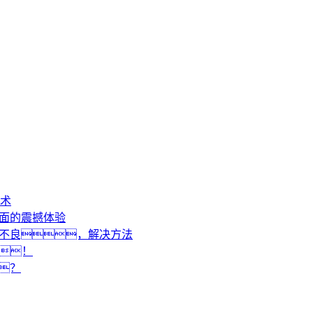
术
画面的震撼体验
动不良，解决方法
！
？