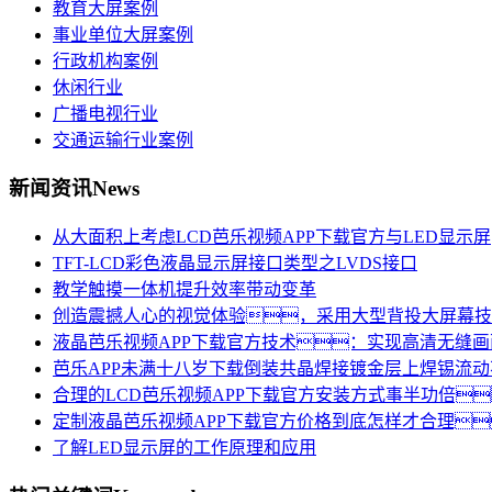
教育大屏案例
事业单位大屏案例
行政机构案例
休闲行业
广播电视行业
交通运输行业案例
新闻资讯
News
从大面积上考虑LCD芭乐视频APP下载官方与LED显示屏
TFT-LCD彩色液晶显示屏接口类型之LVDS接口
教学触摸一体机提升效率带动变革
创造震撼人心的视觉体验，采用大型背投大屏幕技
液晶芭乐视频APP下载官方技术：实现高清无缝
芭乐APP未满十八岁下载倒装共晶焊接镀金层上焊锡流
合理的LCD芭乐视频APP下载官方安装方式事半功倍
定制液晶芭乐视频APP下载官方价格到底怎样才合理
了解LED显示屏的工作原理和应用