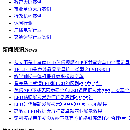
教育大屏案例
事业单位大屏案例
行政机构案例
休闲行业
广播电视行业
交通运输行业案例
新闻资讯
News
从大面积上考虑LCD芭乐视频APP下载官方与LED显示屏
TFT-LCD彩色液晶显示屏接口类型之LVDS接口
教学触摸一体机提升效率带动变革
看完马上就懂LED和LCD的区别！
芭乐APP下载无限免费全息LED透明屏技术，实现
LED贴膜屏技术为何广泛应用？
LED时代最新发展技术：COB贴装
高品质LED数据大屏打造卓越商业展示效果
定制液晶芭乐视频APP下载官方价格到底怎样才合理