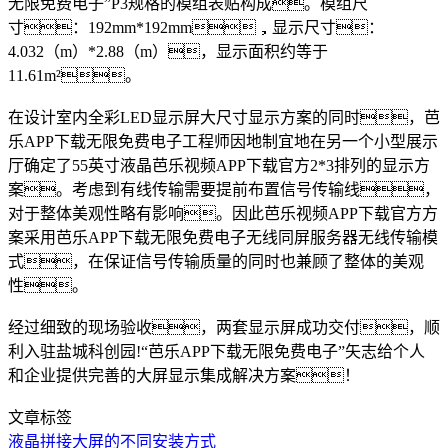
无限免费电子”P3规格的模组表贴构成。模组尺
寸：192mm*192mm，显示尺寸：
4.032（m）*2.88（m），显示面积约等于
11.61m²。
在设计室内全彩LED显示屏大尺寸显示方案的同时，芭
乐APP下载无限免费电子工程师因地制宜地在另一个小型展示
厅确定了55英寸液晶芭乐视频APP下载官方2*3排列的显示方
案。考虑到有线传输需要提前布置信号传输线，
对于整体美观性略有影响。因此芭乐视频APP下载官方方
案采用芭乐APP下载无限免费电子无线同屏服务器无线传输模
式，在保证信号传输质量的同时也兼顾了整体的美观
性。
经过细致的现场验收，两套显示屏成功交付，顺
利入驻盐城科创园!“芭乐APP下载无限免费电子”矢志给个人
和企业提供完善的大屏显示集成解决方案！
文章标签
液晶拼接大屏的不同安装方式