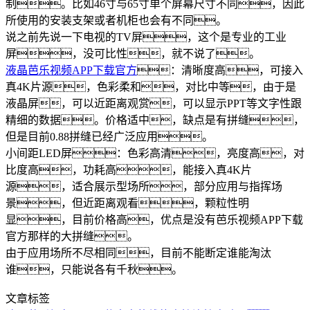
制。比如46寸与65寸单个屏幕尺寸不同，因此
所使用的安装支架或者机柜也会有不同。
说之前先说一下电视的TV屏，这个是专业的工业
屏，没可比性，就不说了。
液晶芭乐视频APP下载官方
：清晰度高，可接入
真4K片源，色彩柔和，对比中等，由于是
液晶屏，可以近距离观赏，可以显示PPT等文字性跟
精细的数据。价格适中，缺点是有拼缝，
但是目前0.88拼缝已经广泛应用。
小间距LED屏：色彩高清，亮度高，对
比度高，功耗高，能接入真4K片
源，适合展示型场所，部分应用与指挥场
景，但近距离观看，颗粒性明
显，目前价格高，优点是没有芭乐视频APP下载
官方那样的大拼缝。
由于应用场所不尽相同，目前不能断定谁能淘汰
谁，只能说各有千秋。
文章标签