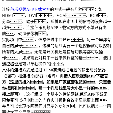
连接
芭乐视频APP下载官方
的方式一般有几种：如
HDMI、DVI、VGA、RGB、
分量、端子，随着现在市面上的信号源设备越来
越多，连接芭乐视频APP下载官方的方式不单只有电
脑、硬盘录像机。
实际项目中，通常通过串口通讯，每一个屏都有
自己的屏号，这样的话只需要一个遥控器就可以控制
所有的大屏。无论是开关机还是信号切换等都可以操
作，如果需要对其中一台来做调整的话，使用
遥控器也是可以单独操作的。
具体的连接方式是通过HDMI高清线把电脑的输出与分配器
〈矩阵〉相连接,分配器〈矩阵〉再
接入芭乐视频APP下载官
方（这里的接入，如果是厂家整套发货的，只需要
你找到孔，哪一个孔与线型号大小是一样的，
接上即可）
﹐这样组成一个基本的传输网络,芭乐APP下载无
限免费可以把电脑上的内容实时投到会议室显示屏上面，
并且可以实现多画面同时显示的功能，也可以把某一个画
面放大至全屏显示。