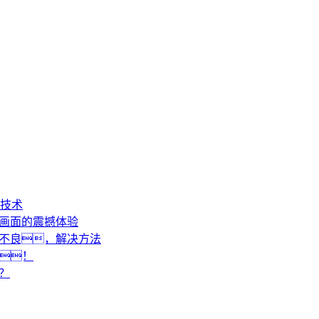
技术
缝画面的震撼体验
动不良，解决方法
！
？