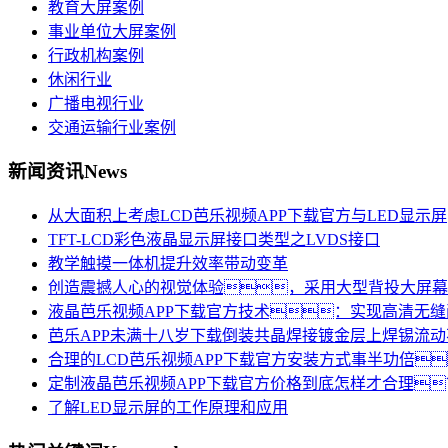
教育大屏案例
事业单位大屏案例
行政机构案例
休闲行业
广播电视行业
交通运输行业案例
新闻资讯
News
从大面积上考虑LCD芭乐视频APP下载官方与LED显示屏
TFT-LCD彩色液晶显示屏接口类型之LVDS接口
教学触摸一体机提升效率带动变革
创造震撼人心的视觉体验，采用大型背投大屏幕
液晶芭乐视频APP下载官方技术：实现高清无
芭乐APP未满十八岁下载倒装共晶焊接镀金层上焊锡流
合理的LCD芭乐视频APP下载官方安装方式事半功倍
定制液晶芭乐视频APP下载官方价格到底怎样才合理
了解LED显示屏的工作原理和应用