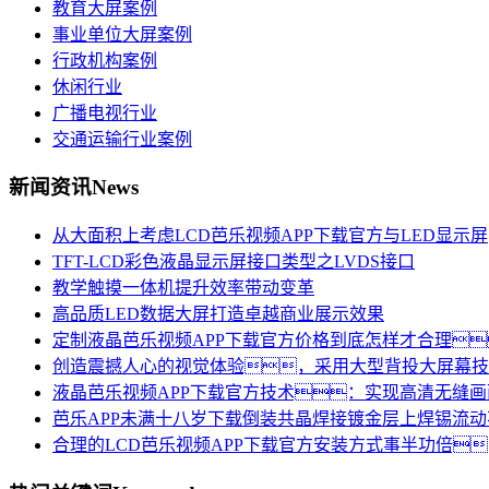
教育大屏案例
事业单位大屏案例
行政机构案例
休闲行业
广播电视行业
交通运输行业案例
新闻资讯
News
从大面积上考虑LCD芭乐视频APP下载官方与LED显示屏
TFT-LCD彩色液晶显示屏接口类型之LVDS接口
教学触摸一体机提升效率带动变革
高品质LED数据大屏打造卓越商业展示效果
定制液晶芭乐视频APP下载官方价格到底怎样才合理
创造震撼人心的视觉体验，采用大型背投大屏幕技
液晶芭乐视频APP下载官方技术：实现高清无缝
芭乐APP未满十八岁下载倒装共晶焊接镀金层上焊锡流
合理的LCD芭乐视频APP下载官方安装方式事半功倍