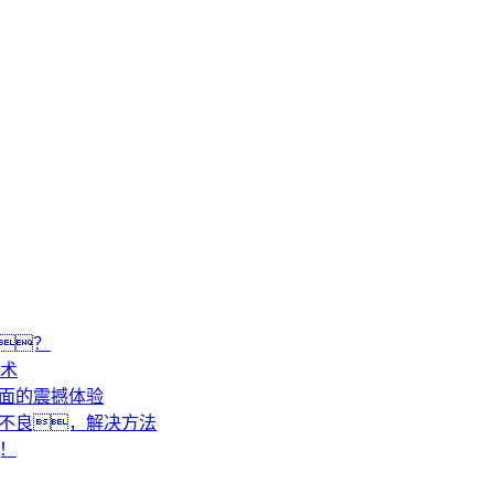
？
术
画面的震撼体验
动不良，解决方法
！