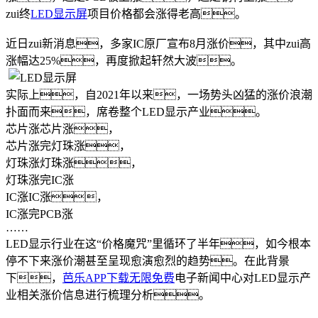
zui终
LED显示屏
项目价格都会涨得老高。
近日zui新消息，多家IC原厂宣布8月涨价，其中zui高
涨幅达25%，再度掀起轩然大波。
实际上，自2021年以来，一场势头凶猛的涨价浪潮
扑面而来，席卷整个LED显示产业。
芯片涨芯片涨，
芯片涨完灯珠涨，
灯珠涨灯珠涨，
灯珠涨完IC涨
IC涨IC涨，
IC涨完PCB涨
……
LED显示行业在这“价格魔咒”里循环了半年，如今根本
停不下来涨价潮甚至呈现愈演愈烈的趋势。在此背景
下，
芭乐APP下载无限免费
电子新闻中心对LED显示产
业相关涨价信息进行梳理分析。