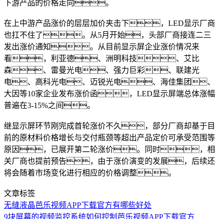
下游产品的价格走向。
在上中游产品涨价的层层加价夹击下，LED显示厂商
也扛不住了。从5月开始，头部厂商接连二三
发出涨价通知。从目前显示屏企业涨价情况来
看，利亚德、洲明科技、艾比
森、雷曼光电、强力巨彩、联建光
电、高科光电、迈锐光电、海佳集团、
大因等10家企业发布涨价函，LED显示屏端总体涨幅
普遍在3-15%之间。
继显示屏环节刚完成首轮涨价不久，部分厂商却基于目
前的原材料价格增长与交付瓶颈等超出产品定价可承受范围等
原因，已展开第二轮涨价。同时，相
关厂商也提前预告，由于涨价演变的发展，后续还
将会随着市场变化进行相应的价格调整。
文章标签
无缝液晶芭乐视频APP下载官方有哪些好处
9块屏幕的视频监控系统如何控制芭乐视频APP下载官方