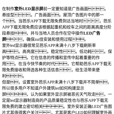
在制作
室外LED显示屏
前一定要知道是广告画面。
悬挂型。广告画面。屋顶广告图片中的那一
个。当芭乐APP下载无限免费到达当地时，芭乐
APP下载无限免费应该根据起重机和绞车之间的距离高度分阶
段悬挂，并与当地人员合作在空中操作
LED广告
屏
，确保zui佳安装和使用过程。
室外led显示器很常见芭乐APP未满十八岁下载刷新率
高。高亮度。稳定性。低功耗。保
护等特点。它在信息的传播和宣传中起着重要的作
用。在当今快节奏的时代，它帮助芭乐APP下载无
限免费接收和筛选各种生活信息，给生活带来便
利。
但是，设置室外芭乐APP未满十八岁下载并不简单，
所以很多用户不知道户外建筑led如何构建显示
屏，认为如果室外显示屏被恶劣天气吹走，一
定是led显示器制造商的产品质量稳定性也与芭乐APP下载无
限免费的建立密切相关。室外安装正确LED广告图
片尤其值得客户关注，尤其是客户LED如何理解室外画