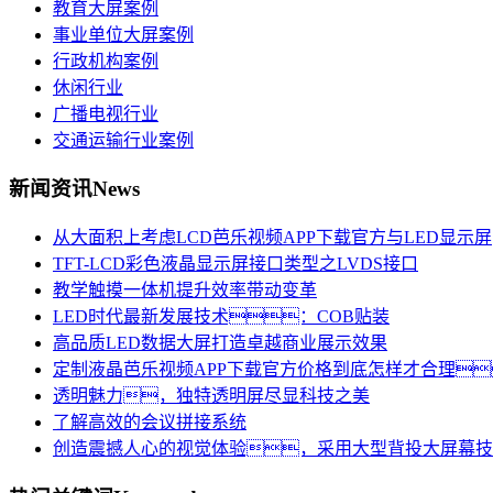
教育大屏案例
事业单位大屏案例
行政机构案例
休闲行业
广播电视行业
交通运输行业案例
新闻资讯
News
从大面积上考虑LCD芭乐视频APP下载官方与LED显示屏
TFT-LCD彩色液晶显示屏接口类型之LVDS接口
教学触摸一体机提升效率带动变革
LED时代最新发展技术：COB贴装
高品质LED数据大屏打造卓越商业展示效果
定制液晶芭乐视频APP下载官方价格到底怎样才合理
透明魅力，独特透明屏尽显科技之美
了解高效的会议拼接系统
创造震撼人心的视觉体验，采用大型背投大屏幕技